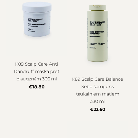
K89 Scalp Care Anti
Dandruff maska pret
blaugznām 300 ml
K89 Scalp Care Balance
Sebo šampūns
€18.80
taukainiem matiem
330 ml
€22.60