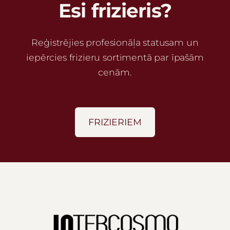
Esi frizieris?
Reģistrējies profesionāļa statusam un
iepērcies frizieru sortimentā par īpašām
cenām.
FRIZIERIEM