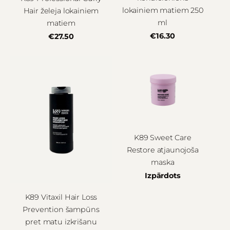
lokainiem matiem 250
Hair želeja lokainiem
ml
matiem
€16.30
€27.50
K89 Sweet Care
Restore atjaunojoša
maska
Izpārdots
K89 Vitaxil Hair Loss
Prevention šampūns
pret matu izkrišanu