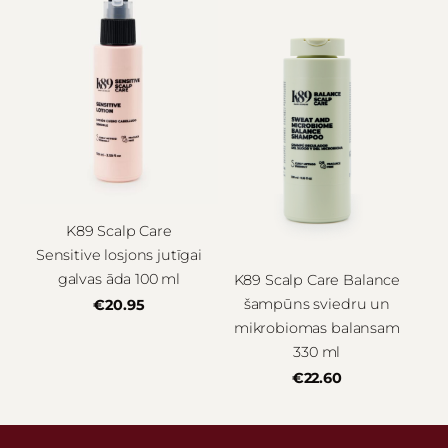
K89 Scalp Care
Sensitive losjons jutīgai
galvas āda 100 ml
K89 Scalp Care Balance
šampūns sviedru un
€20.95
mikrobiomas balansam
330 ml
€22.60