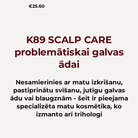
€25.60
K89 SCALP CARE
problemātiskai galvas
ādai
Nesamierinies ar matu izkrišanu,
pastiprinātu svīšanu, jutīgu galvas
ādu vai blaugznām - šeit ir pieejama
specializēta matu kosmētika, ko
izmanto arī trihologi