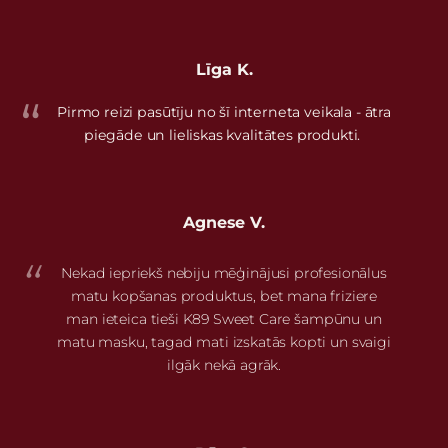
Līga K.
Pirmo reizi pasūtīju no šī interneta veikala - ātra
piegāde un lieliskas kvalitātes produkti.
Agnese V.
Nekad iepriekš nebiju mēģinājusi profesionālus
matu kopšanas produktus, bet mana friziere
man ieteica tieši K89 Sweet Care šampūnu un
matu masku, tagad mati izskatās kopti un svaigi
ilgāk nekā agrāk.