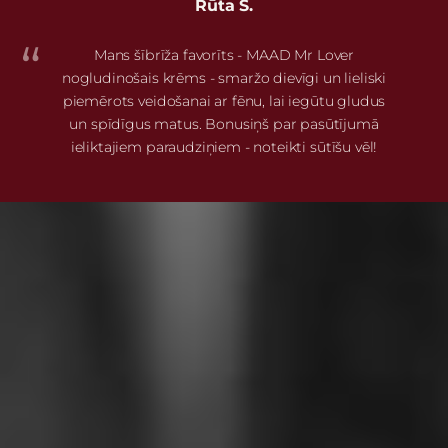
Rūta S.
Mans šībrīža favorīts - MAAD Mr Lover
nogludinošais krēms - smaržo dievīgi un lieliski
piemērots veidošanai ar fēnu, lai iegūtu gludus
un spīdīgus matus. Bonusiņš par pasūtījumā
ieliktajiem paraudziņiem - noteikti sūtīšu vēl!