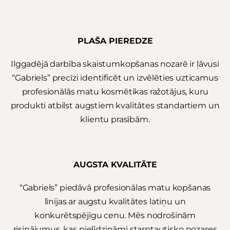
PLAŠA PIEREDZE
Ilggadējā darbība skaistumkopšanas nozarē ir ļāvusi
“Gabriels” precīzi identificēt un izvēlēties uzticamus
profesionālās matu kosmētikas ražotājus, kuru
produkti atbilst augstiem kvalitātes standartiem un
klientu prasībām.
AUGSTA KVALITĀTE
“Gabriels” piedāvā profesionālas matu kopšanas
līnijas ar augstu kvalitātes latiņu un
konkurētspējīgu cenu. Mēs nodrošinām
risinājumus, kas pielīdzināmi starptautisko nozares