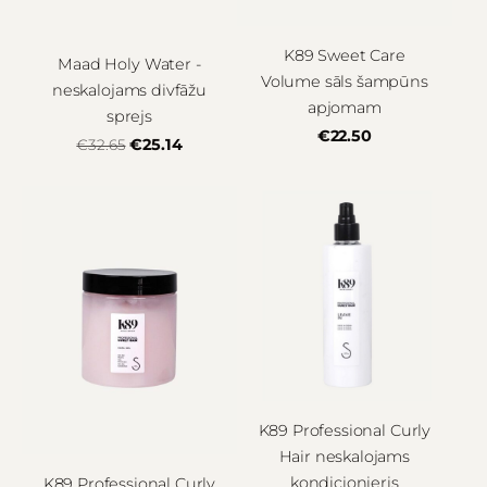
K89 Sweet Care
Maad Holy Water -
Volume sāls šampūns
neskalojams divfāžu
apjomam
sprejs
€22.50
€25.14
€32.65
K89 Professional Curly
Hair neskalojams
kondicionieris
K89 Professional Curly