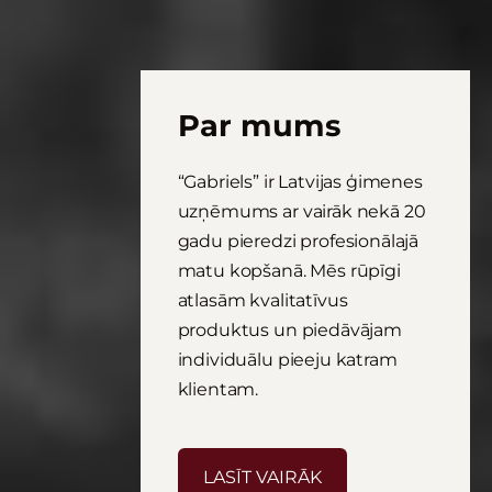
Par mums
“Gabriels” ir Latvijas ģimenes
uzņēmums ar vairāk nekā 20
gadu pieredzi profesionālajā
matu kopšanā. Mēs rūpīgi
atlasām kvalitatīvus
produktus un piedāvājam
individuālu pieeju katram
klientam.
​LASĪT VAIRĀK​