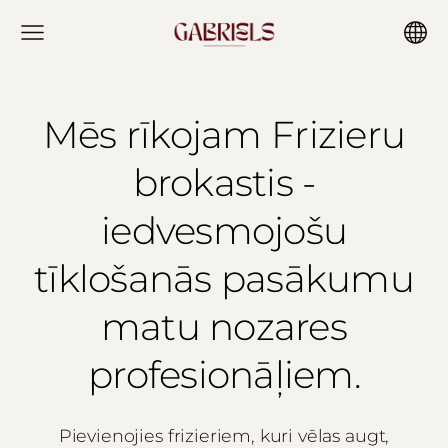
Mēs rīkojam
Frizieru
brokastis -
i
edvesmojošu
tīklošanās pasākumu
matu nozares
profesionāļiem.
Pievienojies frizieriem, kuri vēlas augt,