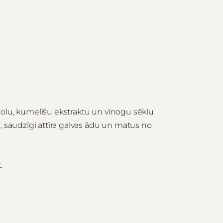
enolu, kumelīšu ekstraktu un vīnogu sēklu
i, saudzīgi attīra galvas ādu un matus no
.