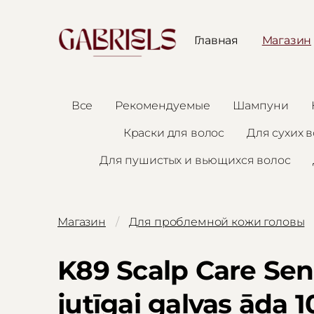
Главная
Магазин
Все
Рекомендуемые
Шампуни
Краски для волос
Для сухих 
Для пушистых и вьющихся волос
Магазин
Для проблемной кожи головы
K89 Scalp Care Sens
jutīgai galvas āda 