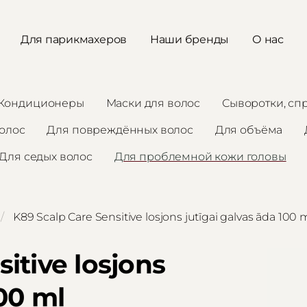
Для парикмахеров
Наши бренды
О нас
Кондиционеры
Маски для волос
Сыворотки, сп
волос
Для повреждённых волос
Для объёма
Для седых волос
Для проблемной кожи головы
K89 Scalp Care Sensitive losjons jutīgai galvas āda 100 
itive losjons
100 ml