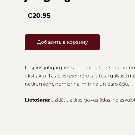
€20.95
Добавить в корзину
Losjons jutīgai galvas ādai, bagātināts ar pant
ekstraktu. Tas īpaši piemērots jutīgai galvas āda
netīrumiem, nomierina, mitrina un baro ādu.
Lietošana:
uzklāt uz tīras galvas ādas, neizskalot