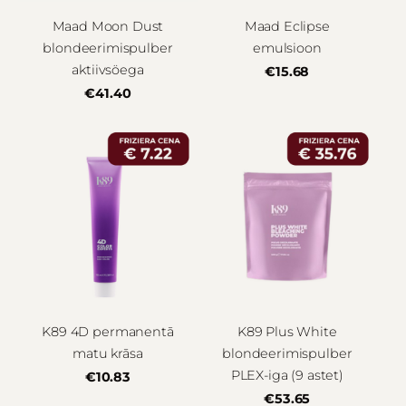
Maad Moon Dust
Maad Eclipse
blondeerimispulber
emulsioon
aktiivsöega
€15.68
€41.40
K89 4D permanentā
K89 Plus White
matu krāsa
blondeerimispulber
PLEX-iga (9 astet)
€10.83
€53.65