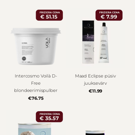
Intercosmo Voilà D-
Maad Eclipse püsiv
Free
juuksevärv
blondeerimispulber
€11.99
€76.75