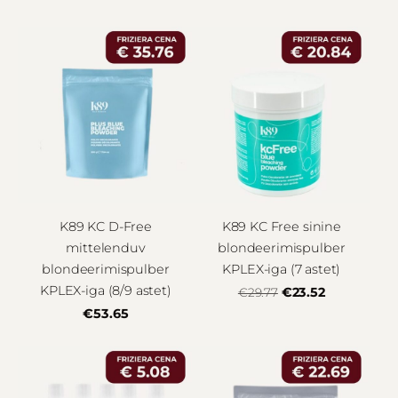
K89 KC D-Free
K89 KC Free sinine
mittelenduv
blondeerimispulber
blondeerimispulber
KPLEX-iga (7 astet)
KPLEX-iga (8/9 astet)
€23.52
€29.77
€53.65