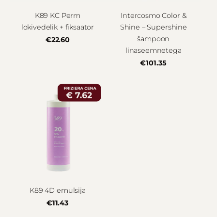
K89 KC Perm
Intercosmo Color &
lokivedelik + fiksaator
Shine – Supershine
šampoon
€22.60
linaseemnetega
€101.35
K89 4D emulsija
€11.43