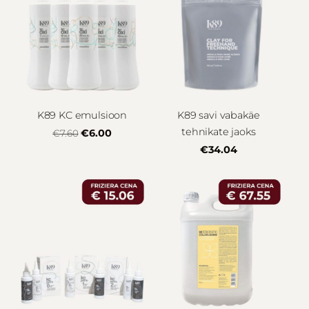
K89 KC emulsioon
K89 savi vabakäe
tehnikate jaoks
€6.00
€7.60
€34.04