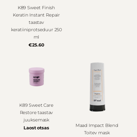
K89 Sweet Finish
Keratin Instant Repair
taastav
keratiiniprotseduur 250
ml
€25.60
K89 Sweet Care
Restore taastav
juuksemask
Maad Impact Blend
Laost otsas
Toitev mask