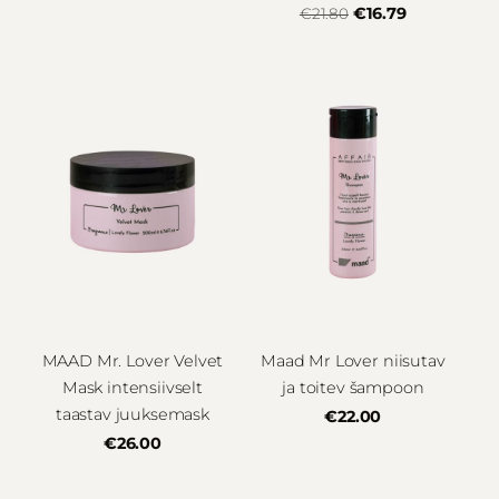
€16.79
€21.80
MAAD Mr. Lover Velvet
Maad Mr Lover niisutav
Mask intensiivselt
ja toitev šampoon
taastav juuksemask
€22.00
€26.00